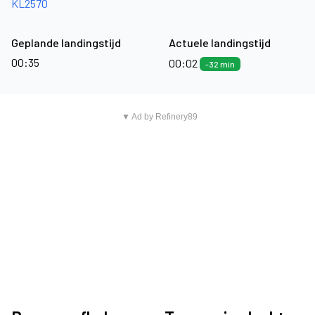
KL2570
Geplande landingstijd
Actuele landingstijd
00:35
00:02
-32 min
▼ Ad by Refinery89