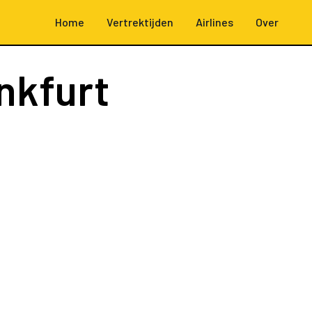
Home
Vertrektijden
Airlines
Over
nkfurt