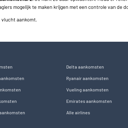
agiers mogelijk te maken krijgen met een controle van de 
n vlucht aankomt.
msten
Delta aankomsten
 aankomsten
Ryanair aankomsten
ankomsten
Vueling aankomsten
nkomsten
Emirates aankomsten
 aankomsten
Alle airlines