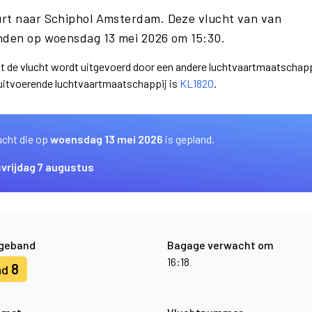
urt naar Schiphol Amsterdam. Deze vlucht van van
nden op woensdag 13 mei 2026 om 15:30.
dat de vlucht wordt uitgevoerd door een andere luchtvaartmaatschapp
 uitvoerende luchtvaartmaatschappij is
KL1820
.
ucht die op
woensdag 13 mei 2026
is gepland.
s
vrijdag 7 augustus
geband
Bagage verwacht om
16:18
8
nd