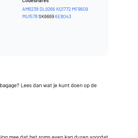
Codeshares
AM6238
DL9266
KQ1772
MF9609
MU1578
SK6669
6E8043
e bagage? Lees dan wat je kunt doen op de
ing mee dat het soms even kan duren voordat