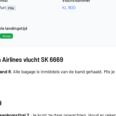
omst
Vluchtnummer
furt
KL 1820
FRA
le landingstijd
-9 min
Airlines vlucht SK 6669
and 8.
Alle bagage is inmiddels van de band gehaald. Mis j
9
aankomsthal 2.
Je kunt ze daar opwachten. Houd er reken