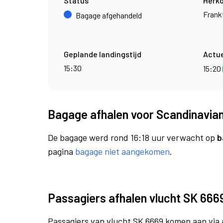
Status
Herk
Frank
Bagage afgehandeld
Geplande landingstijd
Actue
15:30
15:20
Bagage afhalen voor Scandinavian 
De bagage werd rond 16:18 uur verwacht op
b
pagina
bagage niet aangekomen
.
Passagiers afhalen vlucht SK 666
Passagiers van vlucht SK 6669 komen aan via