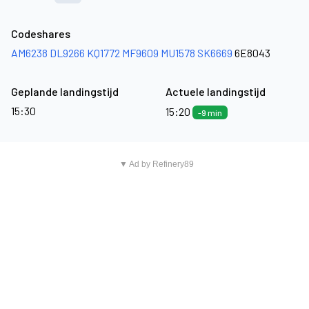
Codeshares
AM6238
DL9266
KQ1772
MF9609
MU1578
SK6669
6E8043
Geplande landingstijd
Actuele landingstijd
15:30
15:20
-9 min
▼ Ad by Refinery89