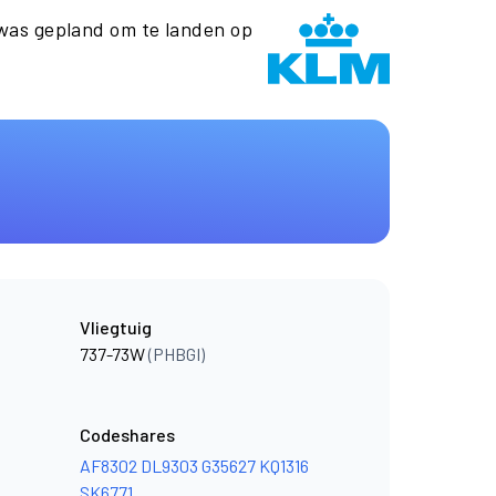
as gepland om te landen op
Vliegtuig
737-73W
(PHBGI)
Codeshares
AF8302
DL9303
G35627
KQ1316
SK6771