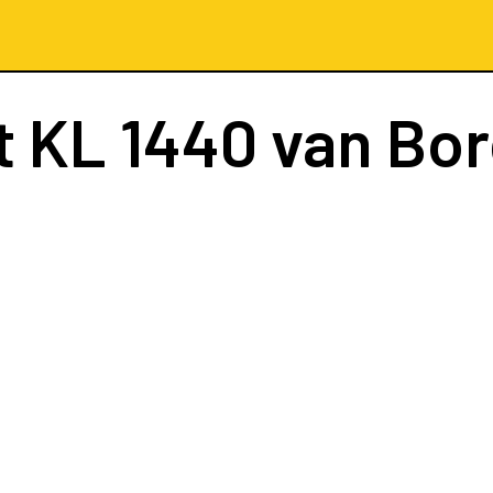
t
KL 1440
van Bo