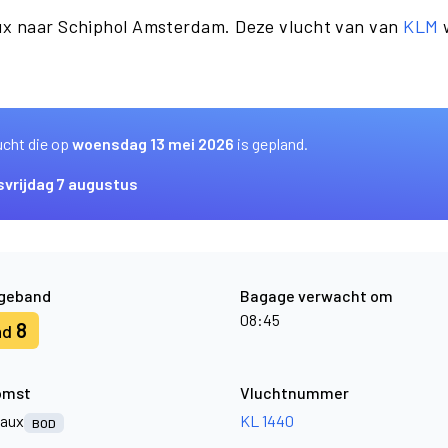
ux naar Schiphol Amsterdam. Deze vlucht van van
KLM
w
ucht die op
woensdag 13 mei 2026
is gepland.
s
vrijdag 7 augustus
geband
Bagage verwacht om
08:45
8
nd
omst
Vluchtnummer
aux
KL 1440
BOD