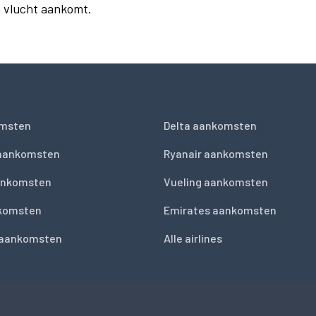
n vlucht aankomt.
msten
Delta aankomsten
 aankomsten
Ryanair aankomsten
ankomsten
Vueling aankomsten
nkomsten
Emirates aankomsten
 aankomsten
Alle airlines