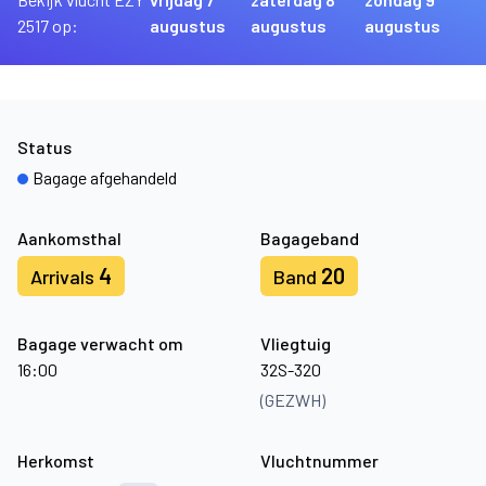
2517 op:
augustus
augustus
augustus
Status
Bagage afgehandeld
Aankomsthal
Bagageband
4
20
Arrivals
Band
Bagage verwacht om
Vliegtuig
16:00
32S-320
(GEZWH)
Herkomst
Vluchtnummer