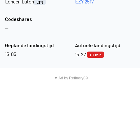
Londen Luton
EZY 2517
LTN
Codeshares
—
Geplande landingstijd
Actuele landingstijd
15:05
15:22
+17 min
▼ Ad by Refinery89