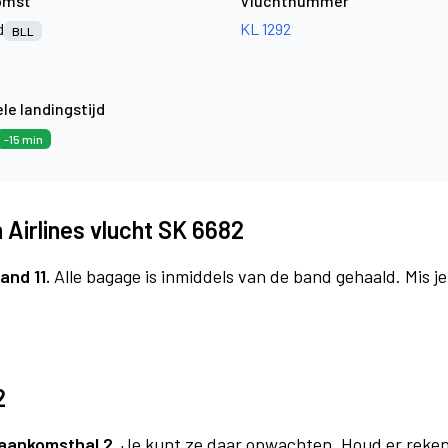
omst
Vluchtnummer
d
KL 1292
BLL
le landingstijd
-15 min
Airlines vlucht SK 6682
and 11.
Alle bagage is inmiddels van de band gehaald. Mis 
2
aankomsthal 2.
Je kunt ze daar opwachten. Houd er reken