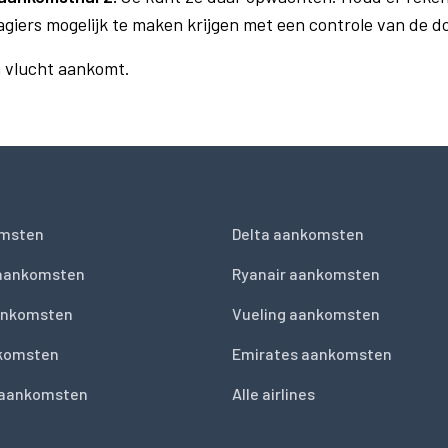
agiers mogelijk te maken krijgen met een controle van de 
n vlucht aankomt.
msten
Delta aankomsten
 aankomsten
Ryanair aankomsten
ankomsten
Vueling aankomsten
nkomsten
Emirates aankomsten
 aankomsten
Alle airlines