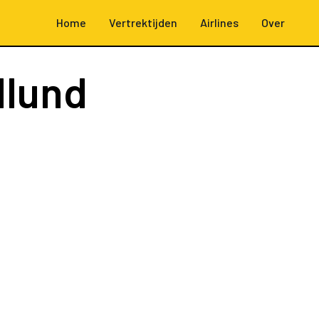
Home
Vertrektijden
Airlines
Over
llund