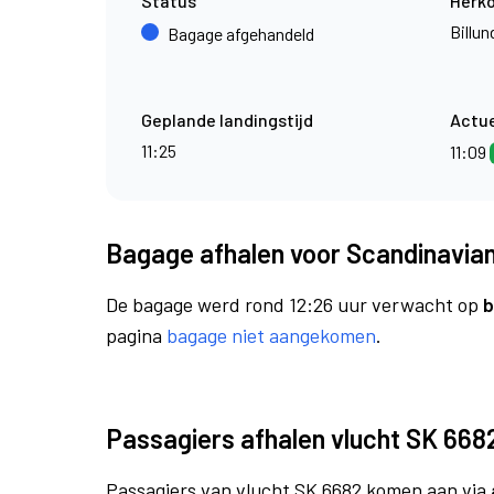
Status
Herk
Billun
Bagage afgehandeld
Geplande landingstijd
Actue
11:25
11:09
Bagage afhalen voor Scandinavian 
De bagage werd rond 12:26 uur verwacht op
b
pagina
bagage niet aangekomen
.
Passagiers afhalen vlucht SK 668
Passagiers van vlucht SK 6682 komen aan via