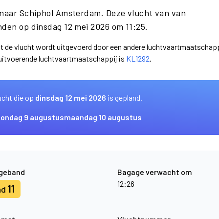
d naar Schiphol Amsterdam. Deze vlucht van van
den op dinsdag 12 mei 2026 om 11:25.
dat de vlucht wordt uitgevoerd door een andere luchtvaartmaatschapp
 uitvoerende luchtvaartmaatschappij is
KL1292
.
ucht die op
dinsdag 12 mei 2026
is gepland.
zondag 9 augustus
maandag 10 augustus
geband
Bagage verwacht om
12:26
11
nd