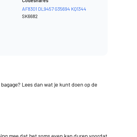
Codeshares
AF8301
DL9457
G35694
KQ1344
SK6682
je bagage? Lees dan wat je kunt doen op de
ing mee dat het soms even kan duren voordat