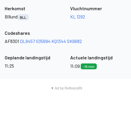
Herkomst
Vluchtnummer
Billund
KL 1292
BLL
Codeshares
AF8301
DL9457
G35694
KQ1344
SK6682
Geplande landingstijd
Actuele landingstijd
11:25
11:09
-15 min
▼ Ad by Refinery89