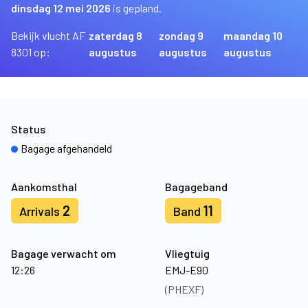
dinsdag 12 mei 2026
is gepland.
Bekijk vlucht AF
zaterdag 8
zondag 9
maandag 10
8301 op:
augustus
augustus
augustus
Status
Bagage afgehandeld
Aankomsthal
Bagageband
2
11
Arrivals
Band
Bagage verwacht om
Vliegtuig
12:26
EMJ-E90
(PHEXF)