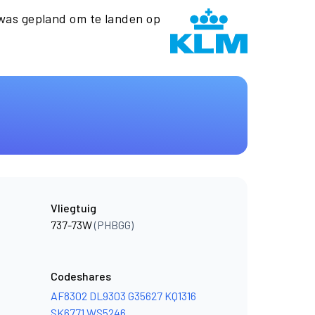
as gepland om te landen op
Vliegtuig
737-73W
(PHBGG)
Codeshares
AF8302
DL9303
G35627
KQ1316
SK6771
WS5246