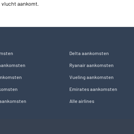
n vlucht aankomt.
msten
Delta aankomsten
 aankomsten
Ryanair aankomsten
ankomsten
Vueling aankomsten
nkomsten
Emirates aankomsten
 aankomsten
Alle airlines