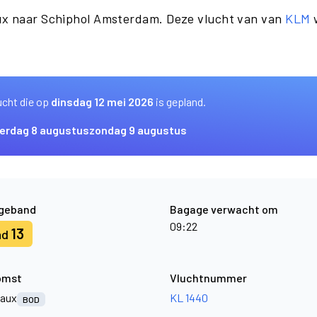
ux naar Schiphol Amsterdam. Deze vlucht van van
KLM
w
ucht die op
dinsdag 12 mei 2026
is gepland.
erdag 8 augustus
zondag 9 augustus
geband
Bagage verwacht om
09:22
13
nd
omst
Vluchtnummer
aux
KL 1440
BOD