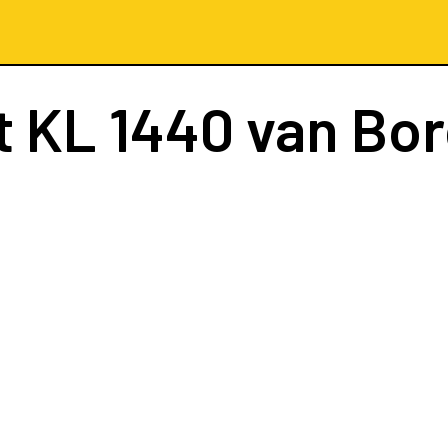
t
KL 1440
van Bo