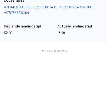
Codeshares
AM6411
BT6019
DL9630
KQ1074
MF9663
MU1624
SV6760
VS7072
6E8064
Geplande landingstijd
Actuele landingstijd
13:20
13:19
▼ Ad by Refinery89