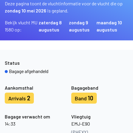
Deze pagina toont de vluchtinformatie voor de vlucht die op
zondag 10 mei 2026
is gepland.
Bekijk vlucht MU
zaterdag 8
zondag 9
maandag 10
1580 op:
augustus
augustus
augustus
Status
Bagage afgehandeld
Aankomsthal
Bagageband
2
10
Arrivals
Band
Bagage verwacht om
Vliegtuig
14:33
EMJ-E90
(PHEXY)