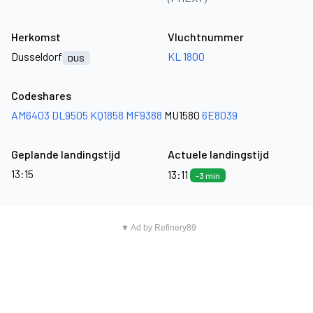
Herkomst
Vluchtnummer
Dusseldorf
KL 1800
DUS
Codeshares
AM6403
DL9505
KQ1858
MF9388
MU1580
6E8039
Geplande landingstijd
Actuele landingstijd
13:15
13:11
-3 min
▼ Ad by Refinery89