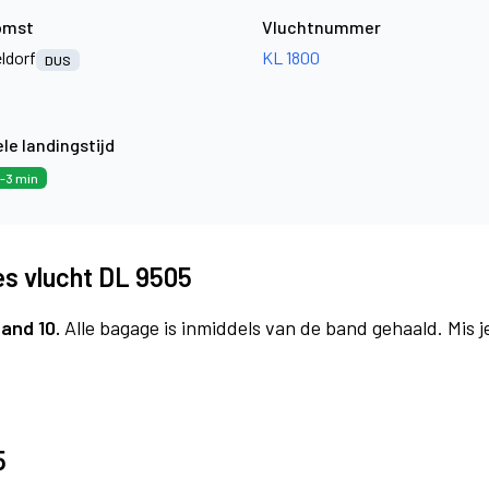
omst
Vluchtnummer
ldorf
KL 1800
DUS
le landingstijd
-3 min
es vlucht DL 9505
and 10.
Alle bagage is inmiddels van de band gehaald. Mis 
5