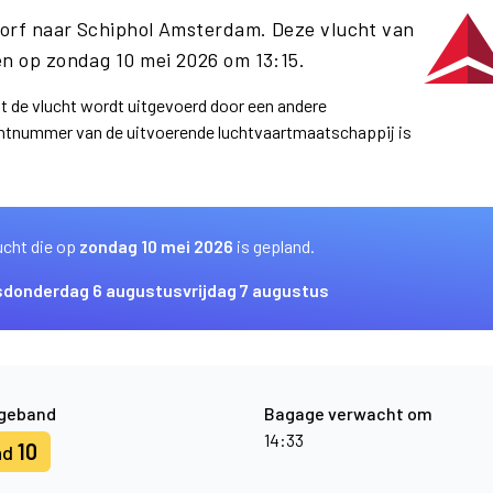
dorf naar Schiphol Amsterdam. Deze vlucht van
n op zondag 10 mei 2026 om 13:15.
at de vlucht wordt uitgevoerd door een andere
uchtnummer van de uitvoerende luchtvaartmaatschappij is
ucht die op
zondag 10 mei 2026
is gepland.
s
donderdag 6 augustus
vrijdag 7 augustus
geband
Bagage verwacht om
14:33
10
nd