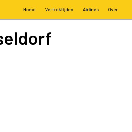
Home
Vertrektijden
Airlines
Over
seldorf