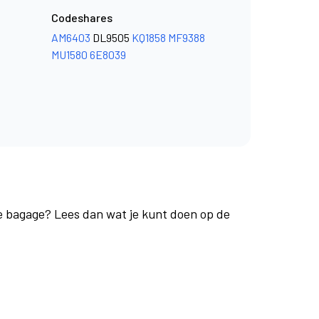
Codeshares
AM6403
DL9505
KQ1858
MF9388
MU1580
6E8039
je bagage? Lees dan wat je kunt doen op de