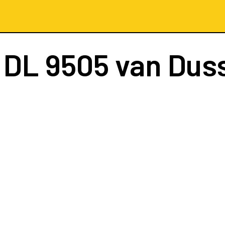
t
DL 9505
van Dus