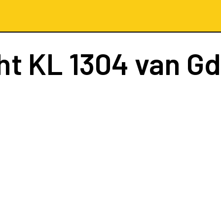
ht
KL 1304
van G