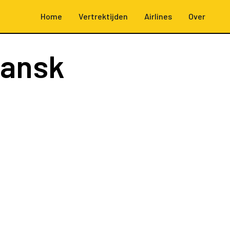
Home
Vertrektijden
Airlines
Over
dansk