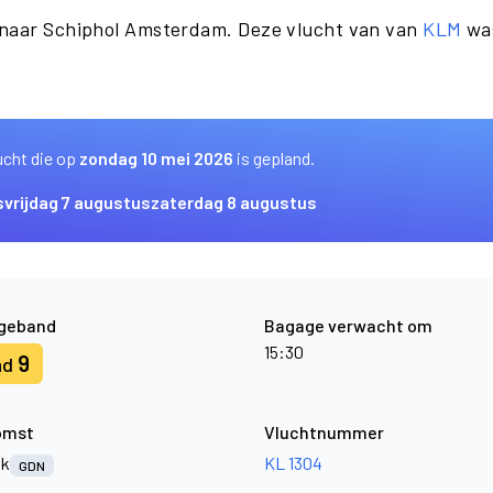
 naar Schiphol Amsterdam. Deze vlucht van van
KLM
was
ucht die op
zondag 10 mei 2026
is gepland.
s
vrijdag 7 augustus
zaterdag 8 augustus
geband
Bagage verwacht om
15:30
9
nd
omst
Vluchtnummer
sk
KL 1304
GDN