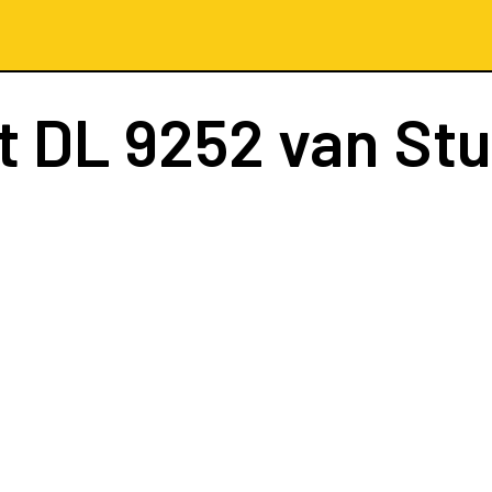
t
DL 9252
van Stu