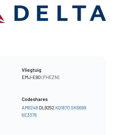
Vliegtuig
EMJ-E90
(PHEZN)
Codeshares
AM6248
DL9252
KQ1870
SK6699
6E3376