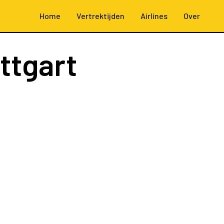
Home
Vertrektijden
Airlines
Over
ttgart