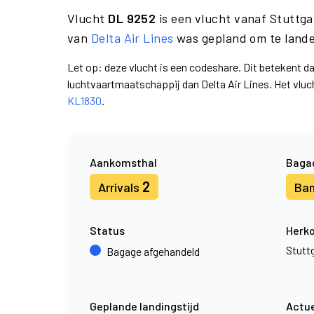
Vlucht
DL 9252
is een vlucht vanaf Stuttg
van
Delta Air Lines
was gepland om te lande
Let op: deze vlucht is een codeshare. Dit betekent d
luchtvaartmaatschappij dan Delta Air Lines. Het vl
KL1830
.
Aankomsthal
Baga
2
Arrivals
Ba
Status
Herk
Stutt
Bagage afgehandeld
Geplande landingstijd
Actue