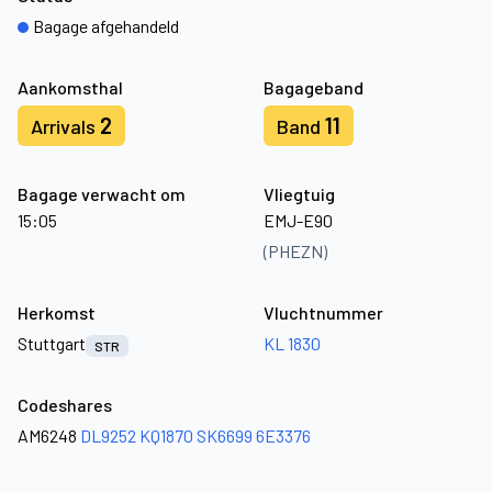
Bagage afgehandeld
Aankomsthal
Bagageband
2
11
Arrivals
Band
Bagage verwacht om
Vliegtuig
15:05
EMJ-E90
(PHEZN)
Herkomst
Vluchtnummer
Stuttgart
KL 1830
STR
Codeshares
AM6248
DL9252
KQ1870
SK6699
6E3376