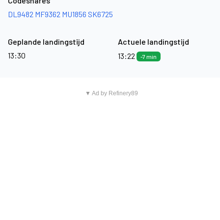
Codeshares
DL9482
MF9362
MU1856
SK6725
Geplande landingstijd
Actuele landingstijd
13:30
13:22
-7 min
▼ Ad by Refinery89