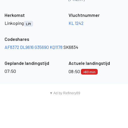
Herkomst
Vluchtnummer
Linkoping
KL 1242
LPI
Codeshares
AF8372
DL9616
G35690
KQ1178
SK6834
Geplande landingstijd
Actuele landingstijd
07:50
08:50
+60 min
▼ Ad by Refinery89