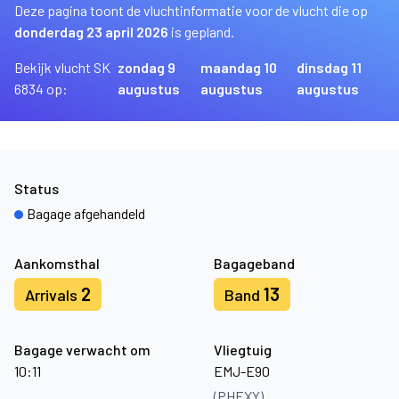
Deze pagina toont de vluchtinformatie voor de vlucht die op
donderdag 23 april 2026
is gepland.
Bekijk vlucht SK
zondag 9
maandag 10
dinsdag 11
6834 op:
augustus
augustus
augustus
Status
Bagage afgehandeld
Aankomsthal
Bagageband
2
13
Arrivals
Band
Bagage verwacht om
Vliegtuig
10:11
EMJ-E90
(PHEXY)