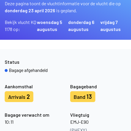
Deze pagina toont de vluchtinformatie voor de vlucht die op
donderdag 23 april 2026
is gepland.
Bekijk vlucht KQ
woensdag 5
donderdag 6
vrijdag 7
1178 op:
augustus
augustus
augustus
Status
Bagage afgehandeld
Aankomsthal
Bagageband
2
13
Arrivals
Band
Bagage verwacht om
Vliegtuig
10:11
EMJ-E90
(PHEXY)