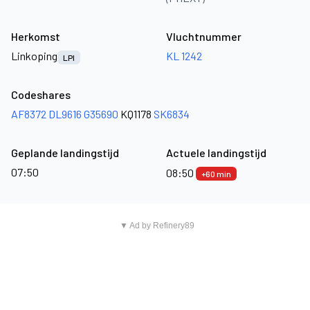
Herkomst
Vluchtnummer
Linkoping
KL 1242
LPI
Codeshares
AF8372
DL9616
G35690
KQ1178
SK6834
Geplande landingstijd
Actuele landingstijd
07:50
08:50
+60 min
▼ Ad by Refinery89