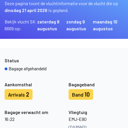
Deze pagina toont de vluchtinformatie voor de vlucht die op
dinsdag 21 april 2026
is gepland.
Bekijk vlucht SK
zaterdag 8
zondag 9
maandag 10
6669 op:
augustus
augustus
augustus
Status
Bagage afgehandeld
Aankomsthal
Bagageband
2
10
Arrivals
Band
Bagage verwacht om
Vliegtuig
16:22
EMJ-E90
(DAMWO)