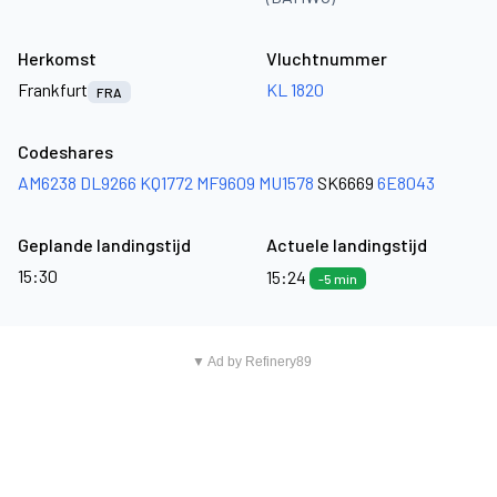
Herkomst
Vluchtnummer
Frankfurt
KL 1820
FRA
Codeshares
AM6238
DL9266
KQ1772
MF9609
MU1578
SK6669
6E8043
Geplande landingstijd
Actuele landingstijd
15:30
15:24
-5 min
▼ Ad by Refinery89