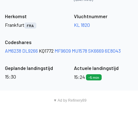
Herkomst
Vluchtnummer
Frankfurt
KL 1820
FRA
Codeshares
AM6238
DL9266
KQ1772
MF9609
MU1578
SK6669
6E8043
Geplande landingstijd
Actuele landingstijd
15:30
15:24
-5 min
▼ Ad by Refinery89