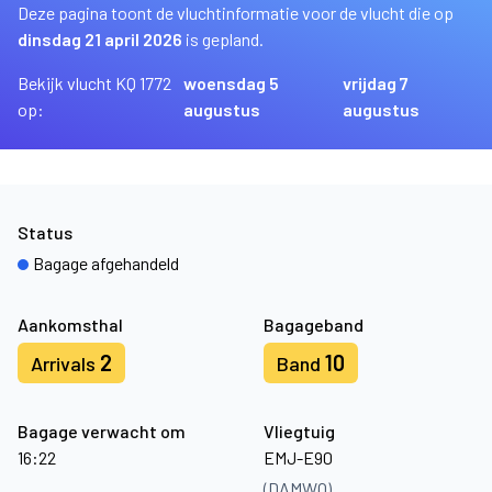
Deze pagina toont de vluchtinformatie voor de vlucht die op
dinsdag 21 april 2026
is gepland.
Bekijk vlucht KQ 1772
woensdag 5
vrijdag 7
op:
augustus
augustus
Status
Bagage afgehandeld
Aankomsthal
Bagageband
2
10
Arrivals
Band
Bagage verwacht om
Vliegtuig
16:22
EMJ-E90
(DAMWO)