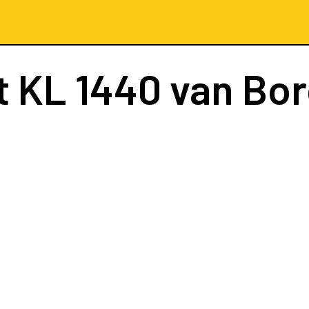
t
KL 1440
van Bo