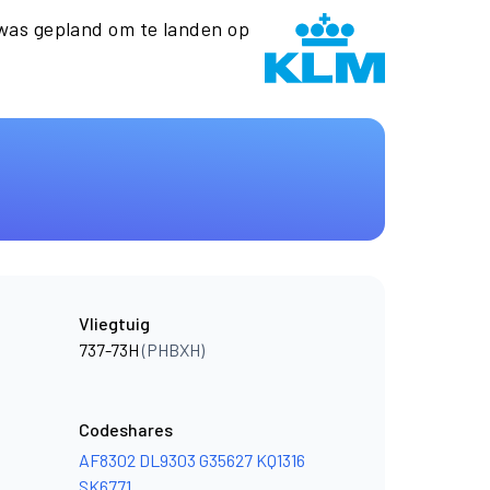
as gepland om te landen op
Vliegtuig
737-73H
(PHBXH)
Codeshares
AF8302
DL9303
G35627
KQ1316
SK6771