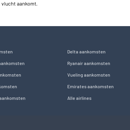
n vlucht aankomt.
msten
Delta aankomsten
 aankomsten
Ryanair aankomsten
ankomsten
Vueling aankomsten
nkomsten
Emirates aankomsten
 aankomsten
Alle airlines