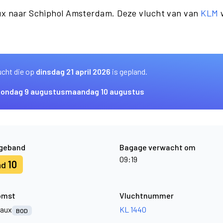
ux naar Schiphol Amsterdam. Deze vlucht van van
KLM
w
ucht die op
dinsdag 21 april 2026
is gepland.
zondag 9 augustus
maandag 10 augustus
geband
Bagage verwacht om
09:19
10
nd
omst
Vluchtnummer
aux
KL 1440
BOD