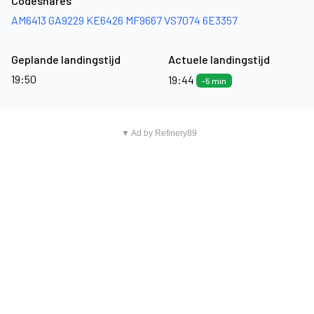
Codeshares
AM6413
GA9229
KE6426
MF9667
VS7074
6E3357
Geplande landingstijd
Actuele landingstijd
19:50
19:44
-5 min
▼ Ad by Refinery89