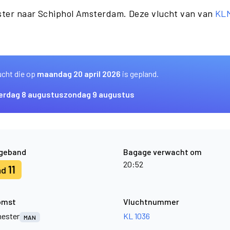
ster naar Schiphol Amsterdam. Deze vlucht van van
KL
ucht die op
maandag 20 april 2026
is gepland.
erdag 8 augustus
zondag 9 augustus
geband
Bagage verwacht om
20:52
11
nd
omst
Vluchtnummer
ester
KL 1036
MAN