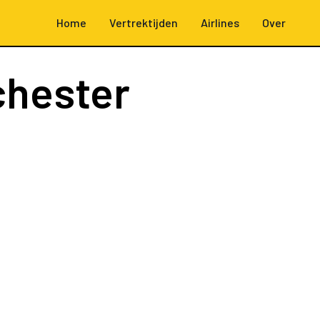
Home
Vertrektijden
Airlines
Over
hester