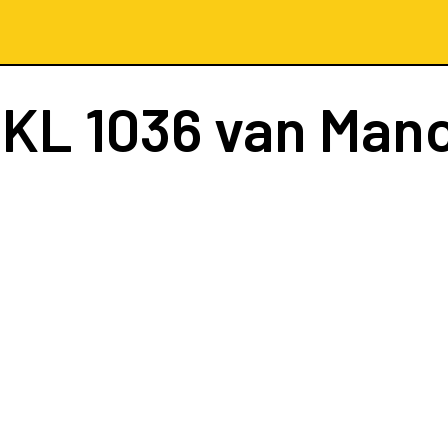
t
KL 1036
van Manc