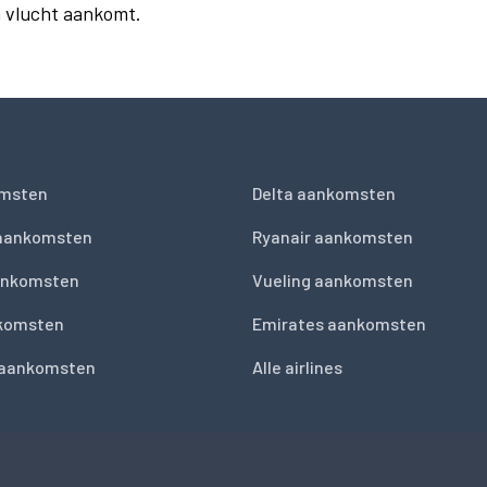
n vlucht aankomt.
msten
Delta aankomsten
 aankomsten
Ryanair aankomsten
ankomsten
Vueling aankomsten
nkomsten
Emirates aankomsten
 aankomsten
Alle airlines