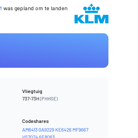
M
was gepland om te landen
Vliegtuig
737-73H
(PHHSE)
Codeshares
AM6413
GA9229
KE6426
MF9667
VS7074
6E8063