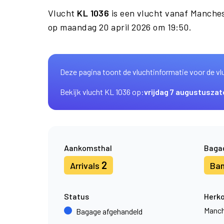
Vlucht
KL 1036
is een vlucht vanaf Manche
op maandag 20 april 2026 om 19:50.
Deze pagina toont de vluchtinformatie voor de vl
Bekijk vlucht KL 1036 op:
vrijdag 7 augustus
zat
Aankomsthal
Baga
2
Arrivals
Ba
Status
Herk
Manch
Bagage afgehandeld