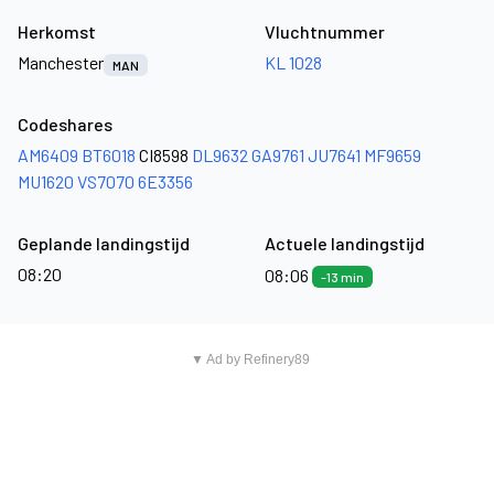
Herkomst
Vluchtnummer
Manchester
KL 1028
MAN
Codeshares
AM6409
BT6018
CI8598
DL9632
GA9761
JU7641
MF9659
MU1620
VS7070
6E3356
Geplande landingstijd
Actuele landingstijd
08:20
08:06
-13 min
▼ Ad by Refinery89