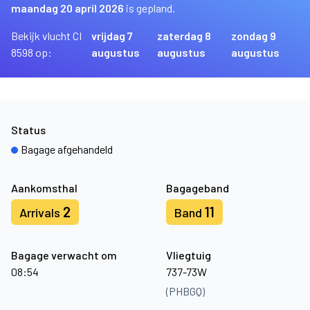
maandag 20 april 2026
is gepland.
Bekijk vlucht CI
vrijdag 7
zaterdag 8
zondag 9
8598 op:
augustus
augustus
augustus
Status
Bagage afgehandeld
Aankomsthal
Bagageband
2
11
Arrivals
Band
Bagage verwacht om
Vliegtuig
08:54
737-73W
(PHBGQ)