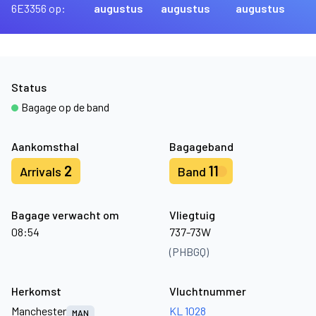
6E3356 op:
augustus
augustus
augustus
Status
Bagage op de band
Aankomsthal
Bagageband
2
11
Arrivals
Band
Bagage verwacht om
Vliegtuig
08:54
737-73W
(PHBGQ)
Herkomst
Vluchtnummer
Manchester
KL 1028
MAN