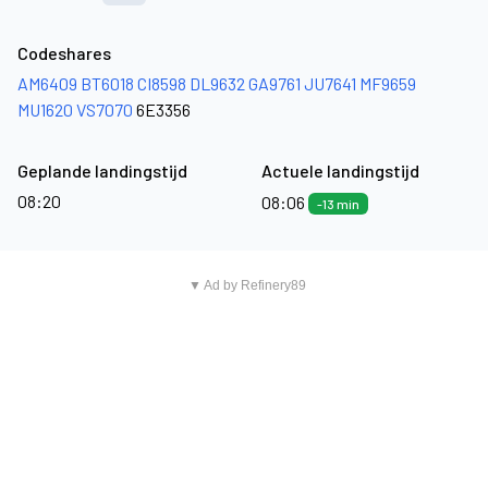
Codeshares
AM6409
BT6018
CI8598
DL9632
GA9761
JU7641
MF9659
MU1620
VS7070
6E3356
Geplande landingstijd
Actuele landingstijd
08:20
08:06
-13 min
▼ Ad by Refinery89