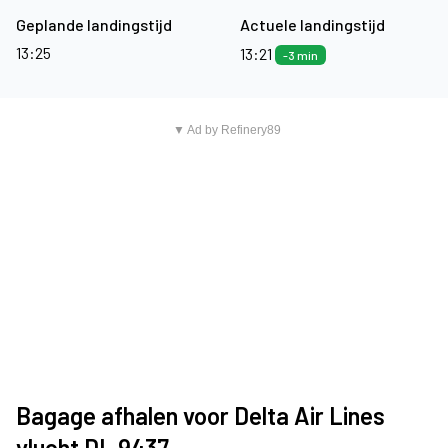
Geplande landingstijd
Actuele landingstijd
13:25
13:21
-3 min
▼ Ad by Refinery89
Bagage afhalen voor Delta Air Lines
vlucht DL 9437