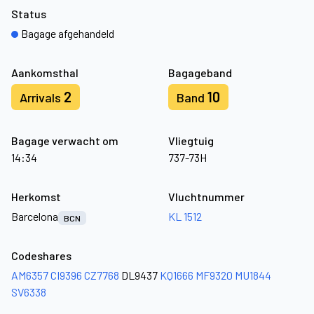
Status
Bagage afgehandeld
Aankomsthal
Bagageband
2
10
Arrivals
Band
Bagage verwacht om
Vliegtuig
14:34
737-73H
Herkomst
Vluchtnummer
Barcelona
KL 1512
BCN
Codeshares
AM6357
CI9396
CZ7768
DL9437
KQ1666
MF9320
MU1844
SV6338