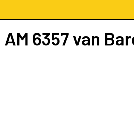
t
AM 6357
van Bar