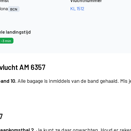
omst
Vluchtnummer
lona
KL 1512
BCN
le landingstijd
-3 min
vlucht AM 6357
band 10.
Alle bagage is inmiddels van de band gehaald. Mis 
7
aankomsthal 2.
Je kunt ze daar opwachten. Houd er reke