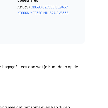
Codeshares
AM6357
CI9396
CZ7768
DL9437
KQ1666
MF9320
MU1844
SV6338
je bagage? Lees dan wat je kunt doen op de
ning mee dat het soms even kan duren