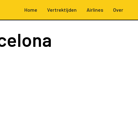
Home
Vertrektijden
Airlines
Over
celona