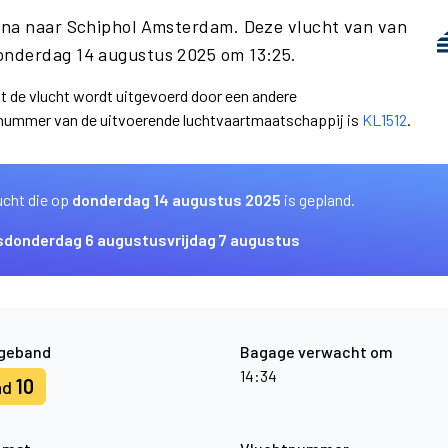
ona naar Schiphol Amsterdam. Deze vlucht van van
onderdag 14 augustus 2025 om 13:25.
at de vlucht wordt uitgevoerd door een andere
nummer van de uitvoerende luchtvaartmaatschappij is
KL1512
.
ucht die op
donderdag 14 augustus 2025
is gepland.
s
donderdag 6 augustus
vrijdag 7 augustus
geband
Bagage verwacht om
14:34
10
nd