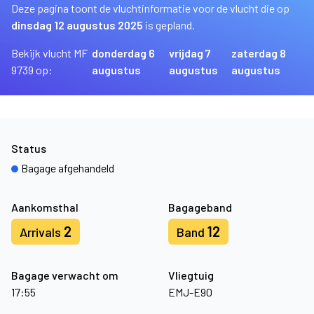
Deze pagina toont de vluchtinformatie voor de vlucht die op
dinsdag 12 augustus 2025
is gepland.
Bekijk vlucht MF
donderdag 6
vrijdag 7
zaterdag 8
9739 op:
augustus
augustus
augustus
Status
Bagage afgehandeld
Aankomsthal
Bagageband
2
12
Arrivals
Band
Bagage verwacht om
Vliegtuig
17:55
EMJ-E90