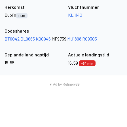
Herkomst
Vluchtnummer
Dublin
KL 1140
DUB
Codeshares
BT6042
DL9665
KQ0946
MF9739
MU1898
RO9305
Geplande landingstijd
Actuele landingstijd
15:55
16:59
+64 min
▼ Ad by Refinery89