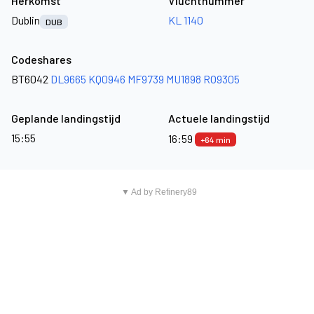
Herkomst
Vluchtnummer
Dublin
KL 1140
DUB
Codeshares
BT6042
DL9665
KQ0946
MF9739
MU1898
RO9305
Geplande landingstijd
Actuele landingstijd
15:55
16:59
+64 min
▼ Ad by Refinery89