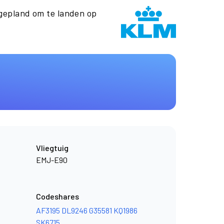
gepland om te landen op
Vliegtuig
EMJ-E90
Codeshares
AF3195
DL9246
G35581
KQ1986
SK6715