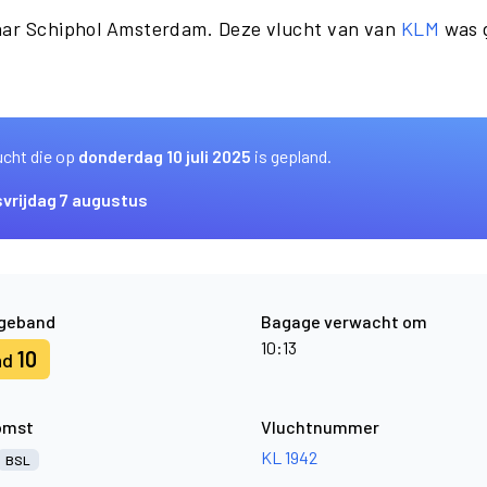
naar Schiphol Amsterdam. Deze vlucht van van
KLM
was 
ucht die op
donderdag 10 juli 2025
is gepland.
s
vrijdag 7 augustus
geband
Bagage verwacht om
10:13
10
nd
omst
Vluchtnummer
KL 1942
BSL