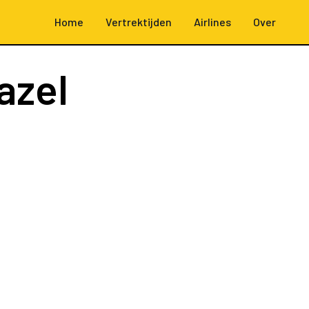
Home
Vertrektijden
Airlines
Over
azel