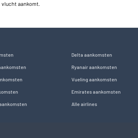
n vlucht aankomt.
msten
Delta aankomsten
 aankomsten
Ryanair aankomsten
ankomsten
Vueling aankomsten
nkomsten
Emirates aankomsten
 aankomsten
Alle airlines