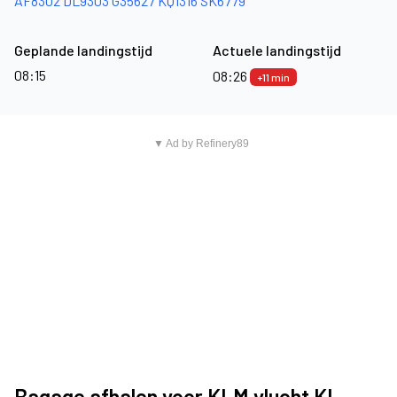
AF8302
DL9303
G35627
KQ1316
SK6779
Geplande landingstijd
Actuele landingstijd
08:15
08:26
+11 min
▼ Ad by Refinery89
Bagage afhalen voor KLM vlucht KL