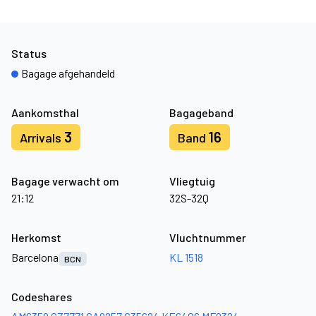
Status
Bagage afgehandeld
Aankomsthal
Bagageband
3
16
Arrivals
Band
Bagage verwacht om
Vliegtuig
21:12
32S-32Q
Herkomst
Vluchtnummer
Barcelona
KL 1518
BCN
Codeshares