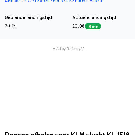
AM6359
CZ7771
GA9257
G35624
KE6406
MF9324
Geplande landingstijd
Actuele landingstijd
20:15
20:08
-6 min
▼ Ad by Refinery89
Bagage afhalen voor KLM vlucht KL 1518