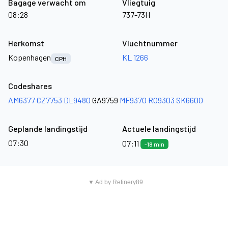
Bagage verwacht om
Vliegtuig
08:28
737-73H
Herkomst
Vluchtnummer
Kopenhagen
KL 1266
CPH
Codeshares
AM6377
CZ7753
DL9480
GA9759
MF9370
RO9303
SK6600
Geplande landingstijd
Actuele landingstijd
07:30
07:11
-18 min
▼ Ad by Refinery89