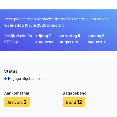
Deze pagina toont de vluchtinformatie voor de vlucht die op
woensdag 18 juni 2025
is gepland.
Bekijk vlucht GA
vrijdag 7
zaterdag 8
zondag 9
9759 op:
augustus
augustus
augustus
Status
Bagage afgehandeld
Aankomsthal
Bagageband
2
12
Arrivals
Band