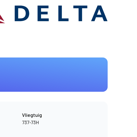
Vliegtuig
737-73H