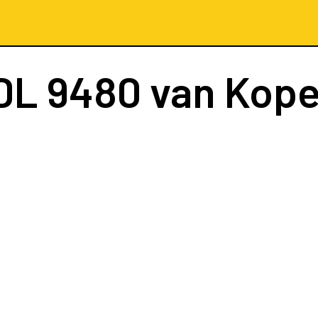
DL 9480
van Kop