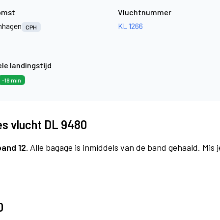
omst
Vluchtnummer
nhagen
KL 1266
CPH
le landingstijd
-18 min
es vlucht DL 9480
band 12.
Alle bagage is inmiddels van de band gehaald. Mis 
0