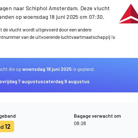
hagen naar Schiphol Amsterdam. Deze vlucht
anden op woensdag 18 juni 2025 om 07:30.
at de vlucht wordt uitgevoerd door een andere
uchtnummer van de uitvoerende luchtvaartmaatschappij is
ucht die op
woensdag 18 juni 2025
is gepland.
s
vrijdag 7 augustus
zaterdag 8 augustus
geband
Bagage verwacht om
08:28
12
nd