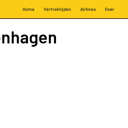
Home
Vertrektijden
Airlines
Over
enhagen