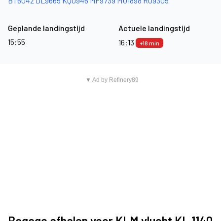
BT6042
DL9665
KQ0946
MF9739
MU1898
RO9305
Geplande landingstijd
Actuele landingstijd
15:55
16:13
+18 min
▼ Ad by Refinery89
Bagage afhalen voor KLM vlucht KL 1140