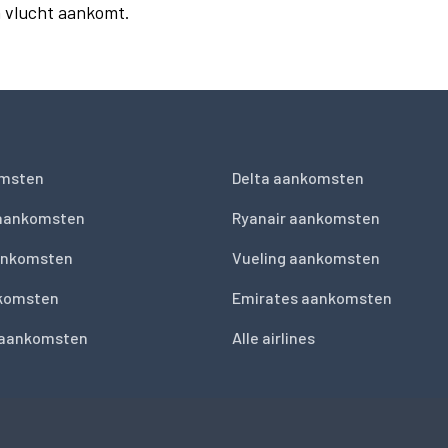
n vlucht aankomt.
msten
Delta aankomsten
 aankomsten
Ryanair aankomsten
ankomsten
Vueling aankomsten
nkomsten
Emirates aankomsten
 aankomsten
Alle airlines