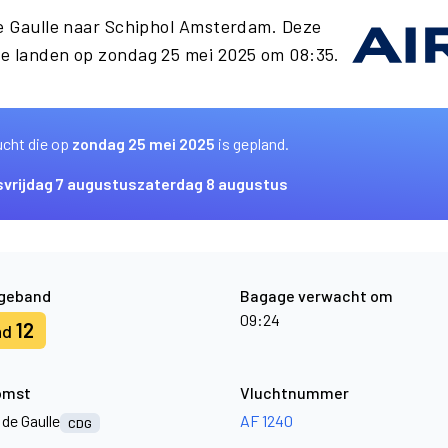
de Gaulle naar Schiphol Amsterdam. Deze
e landen op zondag 25 mei 2025 om 08:35.
ucht die op
zondag 25 mei 2025
is gepland.
s
vrijdag 7 augustus
zaterdag 8 augustus
geband
Bagage verwacht om
09:24
12
nd
omst
Vluchtnummer
 de Gaulle
AF 1240
CDG