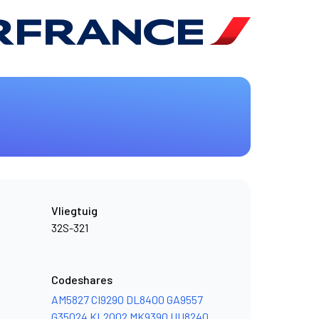
Vliegtuig
32S-321
Codeshares
AM5827
CI9290
DL8400
GA9557
G35024
KL2002
MK9390
UU8240