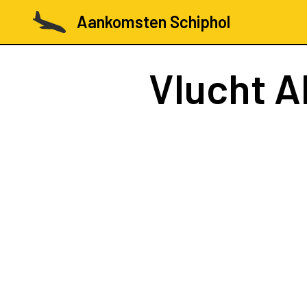
Aankomsten Schiphol
Vlucht
A