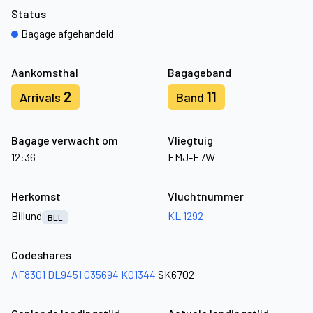
Status
Bagage afgehandeld
Aankomsthal
Bagageband
2
11
Arrivals
Band
Bagage verwacht om
Vliegtuig
12:36
EMJ-E7W
Herkomst
Vluchtnummer
Billund
KL 1292
BLL
Codeshares
AF8301
DL9451
G35694
KQ1344
SK6702