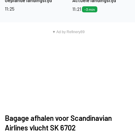
Geplande landingstijd
Actuele landingstijd
11:25
11:21
-3 min
▼ Ad by Refinery89
Bagage afhalen voor Scandinavian
Airlines vlucht SK 6702