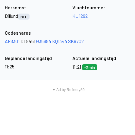
Herkomst
Vluchtnummer
Billund
KL 1292
BLL
Codeshares
AF8301
DL9451
G35694
KQ1344
SK6702
Geplande landingstijd
Actuele landingstijd
11:25
11:21
-3 min
▼ Ad by Refinery89