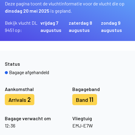
Deze pagina toont de vluchtinformatie voor de vlucht die op
dinsdag 20 mei 2025
is gepland.
Bekijk vlucht DL
vrijdag 7
zaterdag 8
zondag 9
9451 op:
augustus
augustus
augustus
Status
Bagage afgehandeld
Aankomsthal
Bagageband
2
11
Arrivals
Band
Bagage verwacht om
Vliegtuig
12:36
EMJ-E7W