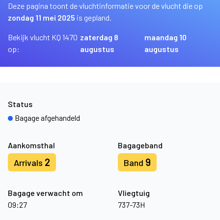
Deze pagina toont de vluchtinformatie voor de vlucht die op
zondag 11 mei 2025
is gepland.
Bekijk vlucht KQ 1470
zaterdag 8
maandag 10
op:
augustus
augustus
Status
Bagage afgehandeld
Aankomsthal
Bagageband
2
9
Arrivals
Band
Bagage verwacht om
Vliegtuig
09:27
737-73H