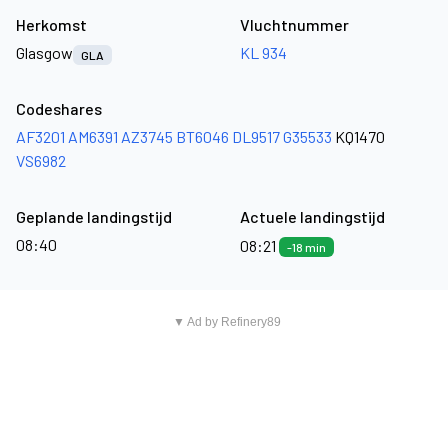
Herkomst
Vluchtnummer
Glasgow
KL 934
GLA
Codeshares
AF3201
AM6391
AZ3745
BT6046
DL9517
G35533
KQ1470
VS6982
Geplande landingstijd
Actuele landingstijd
08:40
08:21
-18 min
▼ Ad by Refinery89