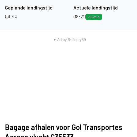
Geplande landingstijd
Actuele landingstijd
08:40
08:21
-18 min
▼ Ad by Refinery89
Bagage afhalen voor Gol Transportes
Aereos vlucht G35533