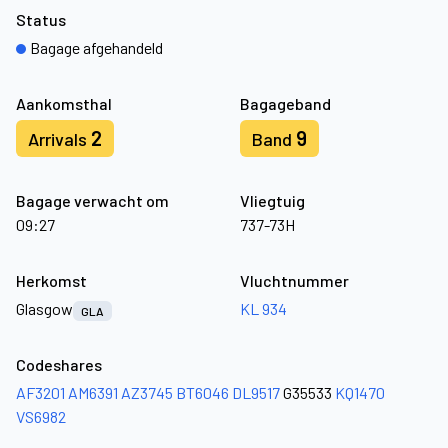
Status
Bagage afgehandeld
Aankomsthal
Bagageband
2
9
Arrivals
Band
Bagage verwacht om
Vliegtuig
09:27
737-73H
Herkomst
Vluchtnummer
Glasgow
KL 934
GLA
Codeshares
AF3201
AM6391
AZ3745
BT6046
DL9517
G35533
KQ1470
VS6982