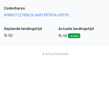
Codeshares
AM6637
CZ7655
DL9463
MF9334
UX3751
Geplande landingstijd
Actuele landingstijd
15:50
15:45
-4 min
▼ Ad by Refinery89