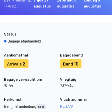
1778 op:
augustus
augustus
augustus
Status
Bagage afgehandeld
Aankomsthal
Bagageband
2
10
Arrivals
Band
Bagage verwacht om
Vliegtuig
16:44
737-73J
Herkomst
Vluchtnummer
Berlijn Brandenburg
KL 1778
BER