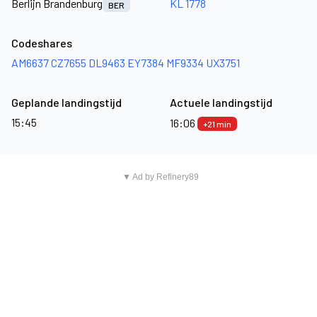
Berlijn Brandenburg
KL 1778
BER
Codeshares
AM6637
CZ7655
DL9463
EY7384
MF9334
UX3751
Geplande landingstijd
Actuele landingstijd
15:45
16:06
+21 min
▼ Ad by Refinery89