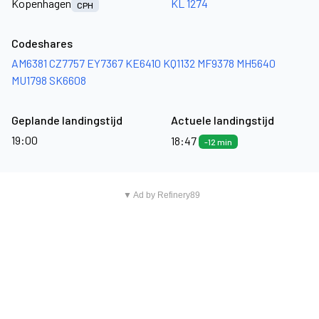
Kopenhagen
KL 1274
CPH
Codeshares
AM6381
CZ7757
EY7367
KE6410
KQ1132
MF9378
MH5640
MU1798
SK6608
Geplande landingstijd
Actuele landingstijd
19:00
18:47
-12 min
▼ Ad by Refinery89