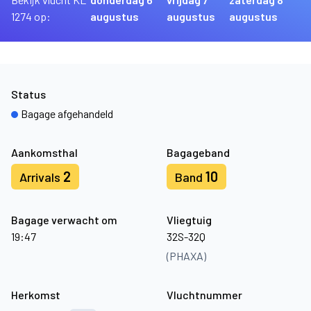
1274 op:
augustus
augustus
augustus
Status
Bagage afgehandeld
Aankomsthal
Bagageband
2
10
Arrivals
Band
Bagage verwacht om
Vliegtuig
19:47
32S-32Q
(PHAXA)
Herkomst
Vluchtnummer