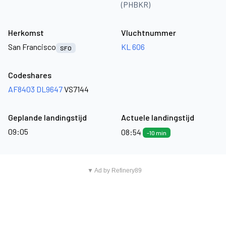
(PHBKR)
Herkomst
Vluchtnummer
San Francisco
KL 606
SFO
Codeshares
AF8403
DL9647
VS7144
Geplande landingstijd
Actuele landingstijd
09:05
08:54
-10 min
▼ Ad by Refinery89