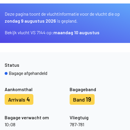
Deze pagina toont de vluchtinformatie voor de vlucht die op
zondag 9 augustus 2026
is gepland.
Bekijk vlucht VS 7144 op:
maandag 10 augustus
Status
Bagage afgehandeld
Aankomsthal
Bagageband
4
19
Arrivals
Band
Bagage verwacht om
Vliegtuig
10:08
787-781