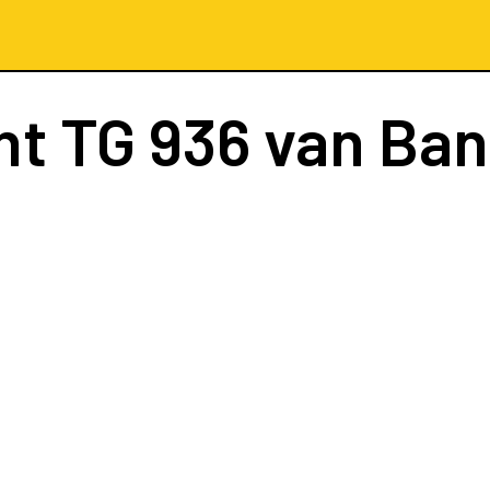
ht
TG 936
van Ba