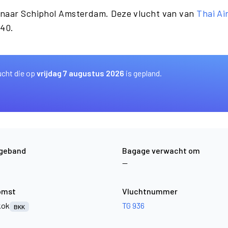
 naar Schiphol Amsterdam. Deze vlucht van van
Thai Ai
:40.
ucht die op
vrijdag 7 augustus 2026
is gepland.
geband
Bagage verwacht om
—
omst
Vluchtnummer
kok
TG 936
BKK