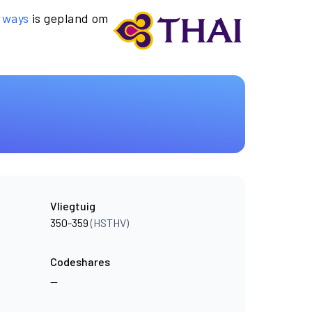
rways
is gepland om
Vliegtuig
350-359
(HSTHV)
Codeshares
—