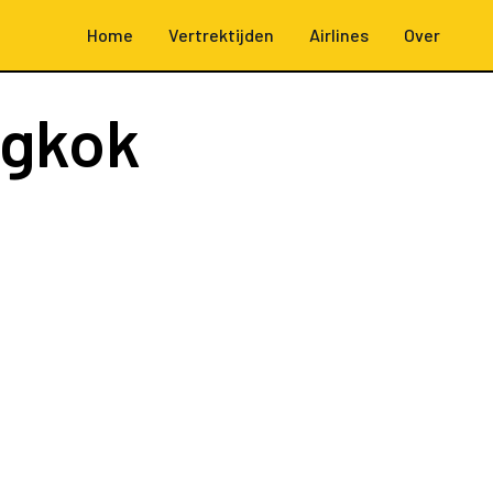
Home
Vertrektijden
Airlines
Over
ngkok