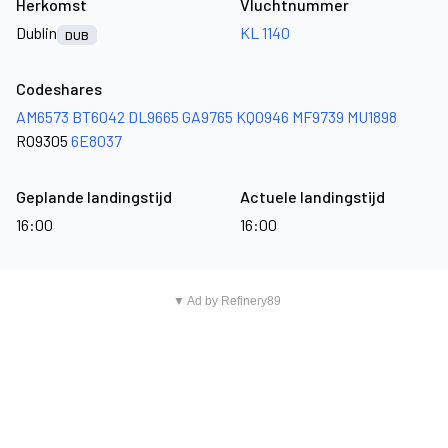
Herkomst
Vluchtnummer
Dublin
KL 1140
DUB
Codeshares
AM6573
BT6042
DL9665
GA9765
KQ0946
MF9739
MU1898
RO9305
6E8037
Geplande landingstijd
Actuele landingstijd
16:00
16:00
▼ Ad by Refinery89