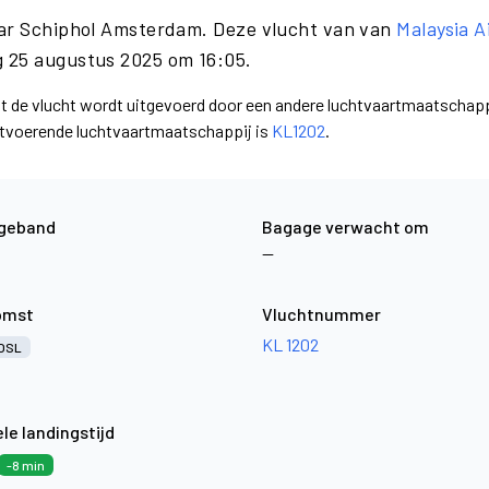
aar Schiphol Amsterdam. Deze vlucht van van
Malaysia A
 25 augustus 2025 om 16:05.
dat de vlucht wordt uitgevoerd door een andere luchtvaartmaatschapp
uitvoerende luchtvaartmaatschappij is
KL1202
.
geband
Bagage verwacht om
—
omst
Vluchtnummer
KL 1202
OSL
le landingstijd
-8 min