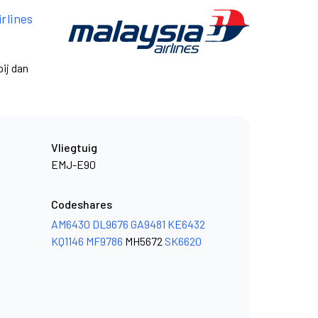
irlines
ij dan
Vliegtuig
EMJ-E90
Codeshares
AM6430
DL9676
GA9481
KE6432
KQ1146
MF9786
MH5672
SK6620