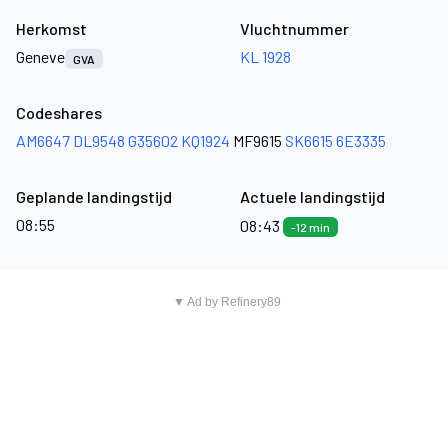
Herkomst
Vluchtnummer
Geneve
KL 1928
GVA
Codeshares
AM6647
DL9548
G35602
KQ1924
MF9615
SK6615
6E3335
Geplande landingstijd
Actuele landingstijd
08:55
08:43
-12 min
▼ Ad by Refinery89