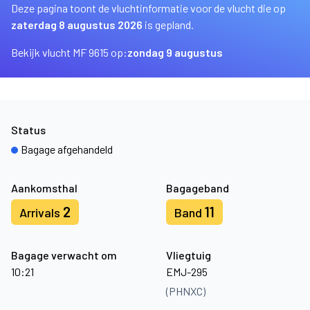
Deze pagina toont de vluchtinformatie voor de vlucht die op
zaterdag 8 augustus 2026
is gepland.
Bekijk vlucht MF 9615 op:
zondag 9 augustus
Status
Bagage afgehandeld
Aankomsthal
Bagageband
2
11
Arrivals
Band
Bagage verwacht om
Vliegtuig
10:21
EMJ-295
(PHNXC)