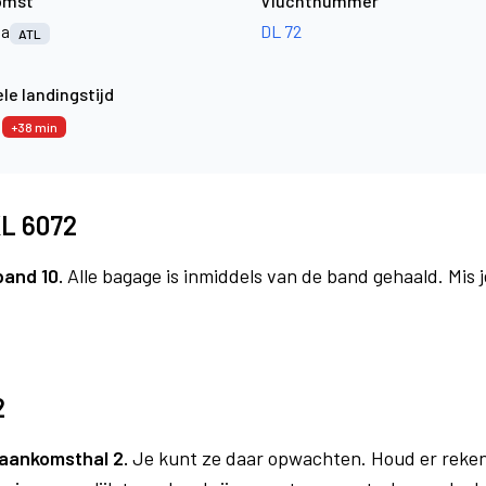
omst
Vluchtnummer
ta
DL 72
ATL
le landingstijd
3
+38 min
KL 6072
band 10.
Alle bagage is inmiddels van de band gehaald. Mis
2
aankomsthal 2.
Je kunt ze daar opwachten. Houd er reken