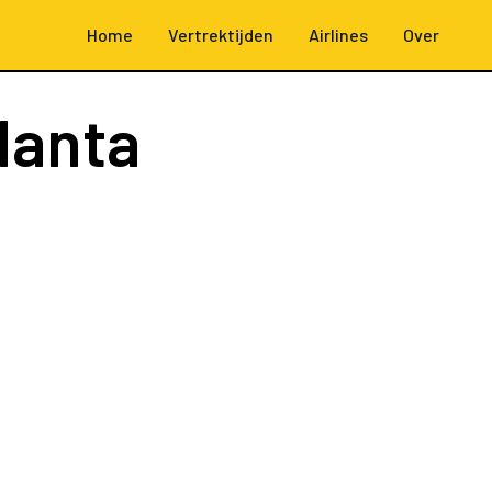
Home
Vertrektijden
Airlines
Over
lanta