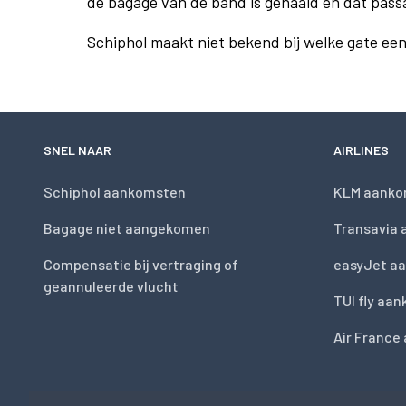
de bagage van de band is gehaald en dat pass
Schiphol maakt niet bekend bij welke gate ee
SNEL NAAR
AIRLINES
Schiphol aankomsten
KLM aanko
Bagage niet aangekomen
Transavia
Compensatie bij vertraging of
easyJet a
geannuleerde vlucht
TUI fly aa
Air France