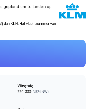
s gepland om te landen op
ppij dan KLM. Het vluchtnummer van
Vliegtuig
330-333
(N824NW)