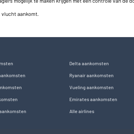
agiers mogelijk te maken krijgen met een controle van de 
n vlucht aankomt.
msten
Delta aankomsten
 aankomsten
Ryanair aankomsten
ankomsten
Vueling aankomsten
nkomsten
Emirates aankomsten
 aankomsten
Alle airlines