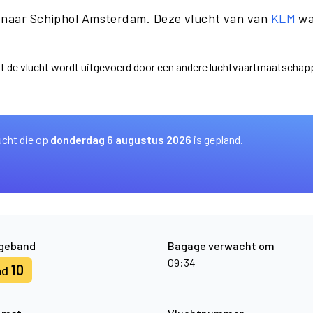
a naar Schiphol Amsterdam. Deze vlucht van van
KLM
wa
dat de vlucht wordt uitgevoerd door een andere luchtvaartmaatscha
ucht die op
donderdag 6 augustus 2026
is gepland.
geband
Bagage verwacht om
09:34
10
nd