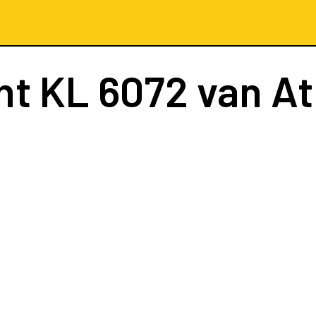
ht
KL 6072
van At