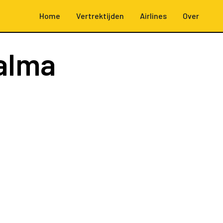
Home
Vertrektijden
Airlines
Over
alma