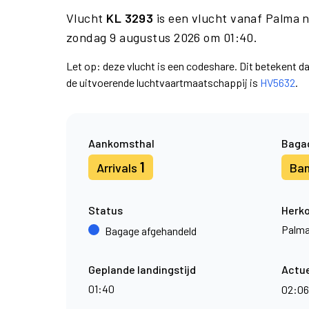
Vlucht
KL 3293
is een vlucht vanaf Palma 
zondag 9 augustus 2026 om 01:40.
Let op: deze vlucht is een codeshare. Dit betekent 
de uitvoerende luchtvaartmaatschappij is
HV5632
.
Aankomsthal
Baga
1
Arrivals
Ba
Status
Herk
Palm
Bagage afgehandeld
Geplande landingstijd
Actue
01:40
02:0