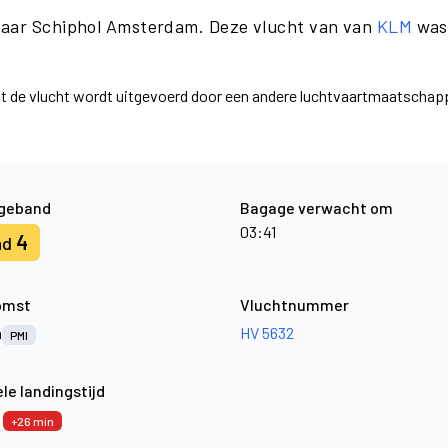
naar Schiphol Amsterdam. Deze vlucht van van
KLM
was 
dat de vlucht wordt uitgevoerd door een andere luchtvaartmaatscha
geband
Bagage verwacht om
03:41
4
nd
omst
Vluchtnummer
a
HV 5632
PMI
le landingstijd
6
+26 min