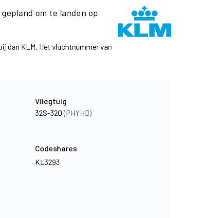
gepland om te landen op
ppij dan KLM. Het vluchtnummer van
Vliegtuig
32S-32Q
(PHYHD)
Codeshares
KL3293