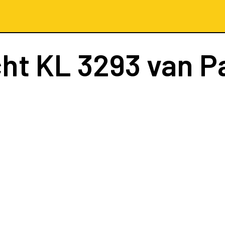
cht
KL 3293
van P