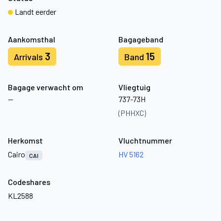
Landt eerder
Aankomsthal
Bagageband
3
15
Arrivals
Band
Bagage verwacht om
Vliegtuig
—
737-73H
(PHHXC)
Herkomst
Vluchtnummer
Cairo
HV 5162
CAI
Codeshares
KL2588